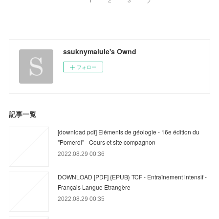
ssuknymalule's Ownd
フォロー
記事一覧
[download pdf] Eléments de géologie - 16e édition du
"Pomerol" - Cours et site compagnon
2022.08.29 00:36
DOWNLOAD [PDF] {EPUB} TCF - Entraînement intensif -
Français Langue Etrangère
2022.08.29 00:35